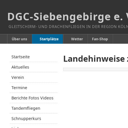
DGC-Siebengebirge e. 
GLEITSCHIRM- UND DRACHENFLIEGEN IN DER REGION KÖ
Über uns
Startplätze
Wetter
Fan-Shop
Landehinweise z
Startseite
Aktuelles
Verein
Termine
Berichte Fotos Videos
Tandemfliegen
Schnupperkurs